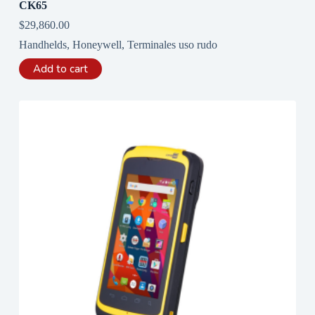
CK65
$
29,860.00
Handhelds
,
Honeywell
,
Terminales uso rudo
Add to cart