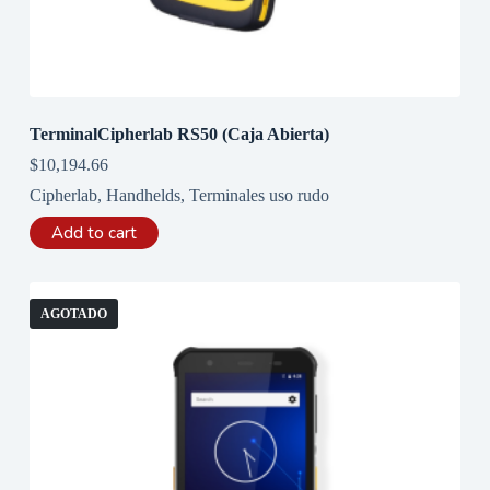
TerminalCipherlab RS50 (Caja Abierta)
$
10,194.66
Cipherlab
,
Handhelds
,
Terminales uso rudo
Add to cart
AGOTADO