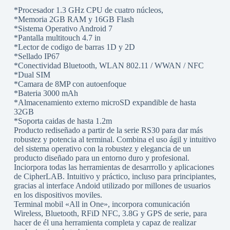
*Procesador 1.3 GHz CPU de cuatro núcleos,
*Memoria 2GB RAM y 16GB Flash
*Sistema Operativo Android 7
*Pantalla multitouch 4.7 in
*Lector de codigo de barras 1D y 2D
*Sellado IP67
*Conectividad Bluetooth, WLAN 802.11 / WWAN / NFC
*Dual SIM
*Camara de 8MP con autoenfoque
*Bateria 3000 mAh
*Almacenamiento externo microSD expandible de hasta
32GB
*Soporta caidas de hasta 1.2m
Producto rediseñado a partir de la serie RS30 para dar más
robustez y potencia al terminal. Combina el uso ágil y intuitivo
del sistema operativo con la robustez y elegancia de un
producto diseñado para un entorno duro y profesional.
Inciorpora todas las herramientas de desarrrollo y aplicaciones
de CipherLAB. Intuitivo y práctico, incluso para principiantes,
gracias al interface Andoid utilizado por millones de usuarios
en los dispositivos moviles.
Terminal mobil «All in One», incorpora comunicación
Wireless, Bluetooth, RFiD NFC, 3.8G y GPS de serie, para
hacer de él una herramienta completa y capaz de realizar