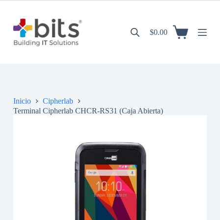
S
a
l
$
0.00
t
a
r
a
l
c
o
n
Inicio
Cipherlab
t
Terminal Cipherlab CHCR-RS31 (Caja Abierta)
e
n
i
d
o