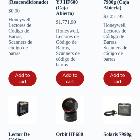
(Reacondicionado)
YJ HF600
7980g (Caja
(Caja
Abierta)
$
0.00
Abierta)
$
3,051.95
Honeywell
,
$
1,771.90
Lectores de
Honeywell
,
Código de
Honeywell
,
Lectores de
Barras
,
Lectores de
Código de
Scanners de
Código de
Barras
,
código de
Barras
,
Scanners de
barras
Scanners de
código de
código de
barras
barras
Add to
Add to
Add to
cart
cart
cart
Lector De
Orbit HF680
Solaris 7990g
Código