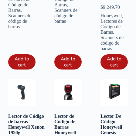
Código de
Barras
,
$
9,249.70
Barras
,
Scanners de
Scanners de
código de
Honeywell
,
código de
barras
Lectores de
barras
Código de
Barras
,
Scanners de
código de
barras
Add to
Add to
Add to
cart
cart
cart
Lector de Código
Lector de
Lector De
de barras
Código de
Código
Honeywell Xenon
Barras
Honeywell
1950g
Honeywell
Genesis