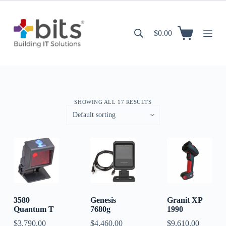
S
a
l
$
0.00
t
a
r
a
l
c
o
n
SHOWING ALL 17 RESULTS
t
e
n
i
d
o
3580
Genesis
Granit XP
Quantum T
7680g
1990
$
3,790.00
$
4,460.00
$
9,610.00