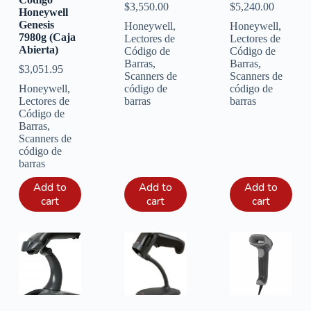
$
3,550.00
$
5,240.00
Honeywell
Genesis
Honeywell
,
Honeywell
,
7980g (Caja
Lectores de
Lectores de
Abierta)
Código de
Código de
Barras
,
Barras
,
$
3,051.95
Scanners de
Scanners de
Honeywell
,
código de
código de
Lectores de
barras
barras
Código de
Barras
,
Scanners de
código de
barras
Add to
Add to
Add to
cart
cart
cart