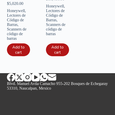
$
5,020.00
Honeywell
,
Honeywell
,
Lectores de
Lectores de
Código de
Código de
Barras
,
Barras
,
Scanners de
Scanners de
código de
código de
barras
barras
Add to
Add to
cart
cart
Blvd. Manuel Avila Camacho 955-202 Bosques de Echegaray
53310, Naucalpan, Mexico