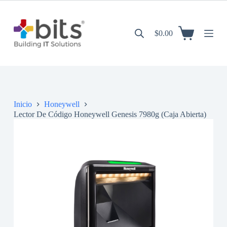
S
a
l
$
0.00
t
a
r
a
l
c
o
n
Inicio
Honeywell
t
Lector De Código Honeywell Genesis 7980g (Caja Abierta)
e
n
i
d
o