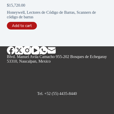
$
15,720.00
Honeywell
,
Lectores de Código de Barras
,
Scanners de
código de barras
Add to cart
Blvd. Manuel Avila Camacho 955-202 Bosques de Echegaray
53310, Naucalpan, Mexico
Tel. +52 (55) 4435-8440