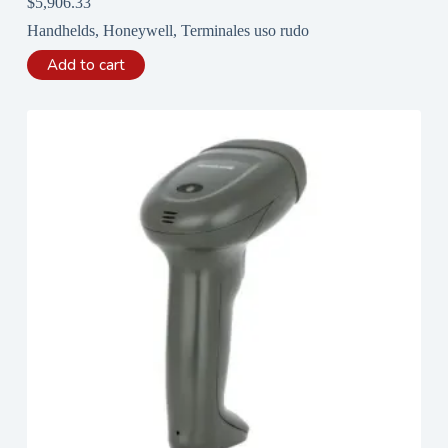
$
5,906.33
Handhelds
,
Honeywell
,
Terminales uso rudo
Add to cart