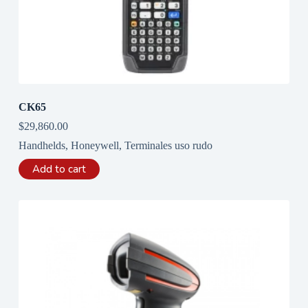
CK65
$
29,860.00
Handhelds
,
Honeywell
,
Terminales uso rudo
Add to cart